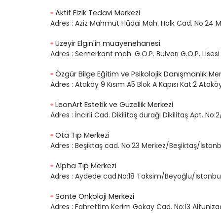
Aktif Fizik Tedavi Merkezi
Adres :
Aziz Mahmut Hüdai Mah. Halk Cad. No:24 M
Üzeyir Elgin'in muayenehanesi
Adres :
Semerkant mah. G.O.P. Bulvarı G.O.P. Lises
Özgür Bilge Eğitim ve Psikolojik Danışmanlık Mer
Adres :
Ataköy 9 Kısım A5 Blok A Kapısı Kat:2 Atakö
LeonArt Estetik ve Güzellik Merkezi
Adres :
İncirli Cad. Dikilitaş durağı Dikilitaş Apt. N
Ota Tıp Merkezi
Adres :
Beşiktaş cad. No:23 Merkez/Beşiktaş/İstanb
Alpha Tıp Merkezi
Adres :
Aydede cad.No:18 Taksim/Beyoğlu/İstanbu
Sante Onkoloji Merkezi
Adres :
Fahrettim Kerim Gökay Cad. No:13 Altuniz