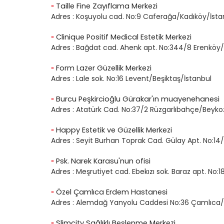
Taille Fine Zayıflama Merkezi
Adres :
Koşuyolu cad. No:9 Caferağa/Kadıköy/İsta
Clinique Positif Medical Estetik Merkezi
Adres :
Bağdat cad. Ahenk apt. No:344/8 Erenköy/
Form Lazer Güzellik Merkezi
Adres :
Lale sok. No:16 Levent/Beşiktaş/İstanbul
Burcu Peşkircioğlu Gürakar'ın muayenehanesi
Adres :
Atatürk Cad. No:37/2 Rüzgarlıbahçe/Beyko
Happy Estetik ve Güzellik Merkezi
Adres :
Seyit Burhan Toprak Cad. Gülay Apt. No:14
Psk. Narek Karasu'nun ofisi
Adres :
Meşrutiyet cad. Ebekızı sok. Baraz apt. No:
Özel Çamlıca Erdem Hastanesi
Adres :
Alemdağ Yanyolu Caddesi No:36 Çamlıca/
Slimcity Sağlıklı Beslenme Merkezi