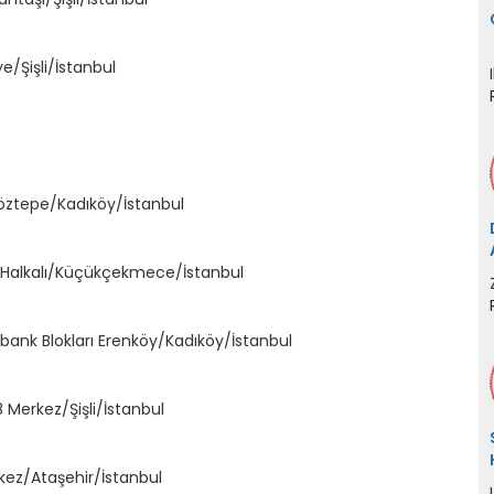
e/Şişli/İstanbul
Göztepe/Kadıköy/İstanbul
 Halkalı/Küçükçekmece/İstanbul
bank Blokları Erenköy/Kadıköy/İstanbul
 Merkez/Şişli/İstanbul
kez/Ataşehir/İstanbul