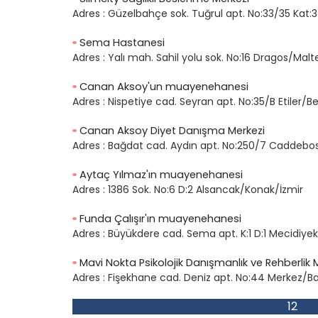
Adres :
Güzelbahçe sok. Tuğrul apt. No:33/35 Kat:3 D
Sema Hastanesi
Adres :
Yalı mah. Sahil yolu sok. No:16 Dragos/Mal
Canan Aksoy'un muayenehanesi
Adres :
Nispetiye cad. Seyran apt. No:35/B Etiler/B
Canan Aksoy Diyet Danışma Merkezi
Adres :
Bağdat cad. Aydın apt. No:250/7 Caddebo
Aytaç Yılmaz'ın muayenehanesi
Adres :
1386 Sok. No:6 D:2 Alsancak/Konak/İzmir
Funda Çalışır'ın muayenehanesi
Adres :
Büyükdere cad. Sema apt. K:1 D:1 Mecidiyekö
Mavi Nokta Psikolojik Danışmanlık ve Rehberlik 
Adres :
Fişekhane cad. Deniz apt. No:44 Merkez/Ba
1
2