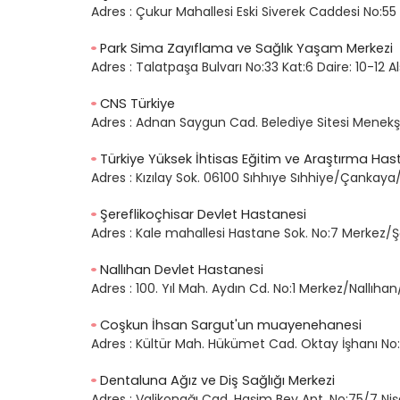
Adres :
Çukur Mahallesi Eski Siverek Caddesi No:5
Park Sima Zayıflama ve Sağlık Yaşam Merkezi
Adres :
Talatpaşa Bulvarı No:33 Kat:6 Daire: 10-12
CNS Türkiye
Adres :
Adnan Saygun Cad. Belediye Sitesi Menekşe 
Türkiye Yüksek İhtisas Eğitim ve Araştırma Has
Adres :
Kızılay Sok. 06100 Sıhhıye Sıhhiye/Çankay
Şereflikoçhisar Devlet Hastanesi
Adres :
Kale mahallesi Hastane Sok. No:7 Merkez/Ş
Nallıhan Devlet Hastanesi
Adres :
100. Yıl Mah. Aydın Cd. No:1 Merkez/Nallıha
Coşkun İhsan Sargut'un muayenehanesi
Adres :
Kültür Mah. Hükümet Cad. Oktay İşhanı No
Dentaluna Ağız ve Diş Sağlığı Merkezi
Adres :
Valikonağı Cad. Haşim Bey Apt. No:75/7 Nişa