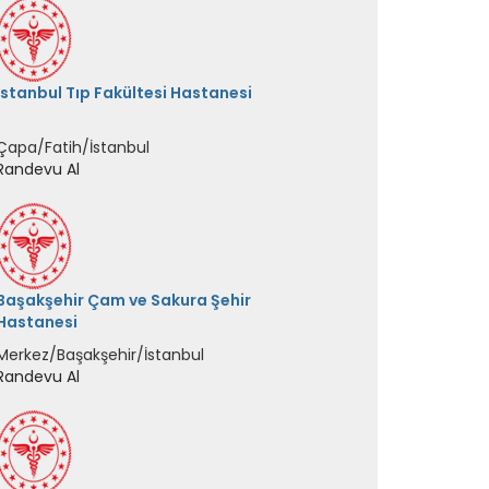
Başakşehir Çam ve Sakura Şehir
Hastanesi
Merkez/Başakşehir/İstanbul
Randevu Al
Çeşme Devlet Hastanesi
Ilıca/Çeşme/İzmir
Randevu Al