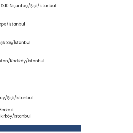
:10 Nişantaşı/Şişli/İstanbul
tepe/İstanbul
eşiktaş/İstanbul
stan/Kadıköy/İstanbul
y/Şişli/İstanbul
Merkezi
kırköy/İstanbul