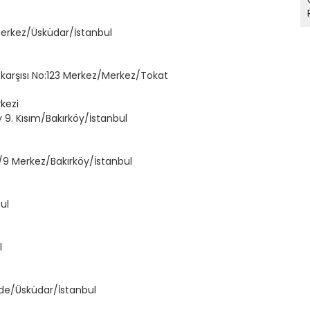
erkez/Üsküdar/İstanbul
i karşısı No:123 Merkez/Merkez/Tokat
kezi
y 9. Kısım/Bakırköy/İstanbul
o:2/9 Merkez/Bakırköy/İstanbul
ul
l
ade/Üsküdar/İstanbul