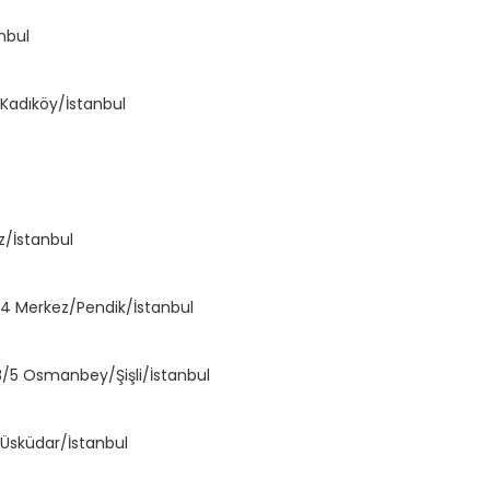
nbul
Kadıköy/İstanbul
z/İstanbul
/4 Merkez/Pendik/İstanbul
18/5 Osmanbey/Şişli/İstanbul
Üsküdar/İstanbul