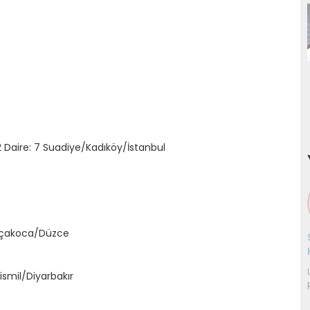
 Daire: 7 Suadiye/Kadıköy/İstanbul
kçakoca/Düzce
ismil/Diyarbakır