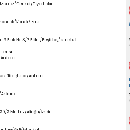
5 Merkez/Çermik/Diyarbakır
 Alsancak/Konak/İzmir
3 Blok No:8/2 Etiler/Beşiktaş/İstanbul
tanesi
a/Ankara
ereflikoçhisar/Ankara
n/Ankara
:39/3 Merkez/Aliağa/İzmir
ntaşı/Şişli/İstanbul