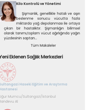
Kilo Kontrolü ve Yönetimi
Şişmanlık, genellikle hatalı ve aşırı
beslenme sonucu vücutta fazla
miktarda yağ depolanması ile ortaya
çıkan bir hastalıktır. Şişmanlığın bilimsel
olarak tanımı,toplam vücut ağırlığında yağın
yüzdesinin saptan...
Tüm Makaleler
Yeni Eklenen Sağlık Merkezleri
Sultangazi Haseki Eğitim ve Araştırma
İstanbul Tıp Fakültesi Hastanesi
Hastanesi
Çapa/Fatih/İstanbul
Randevu Al