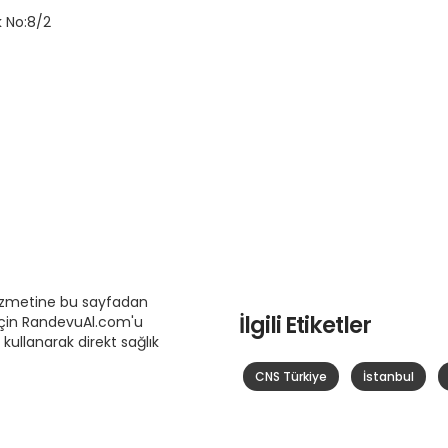
k No:8/2
hizmetine bu sayfadan
İlgili Etiketler
 için RandevuAl.com'u
i kullanarak direkt sağlık
CNS Türkiye
İstanbul