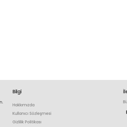
Bilgi
İl
Bi
n.
Hakkımızda
Kullanıcı Sözleşmesi
Gizlilik Politikası