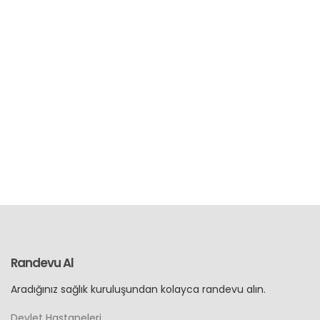
Randevu Al
Aradığınız sağlık kuruluşundan kolayca randevu alın.
Devlet Hastaneleri