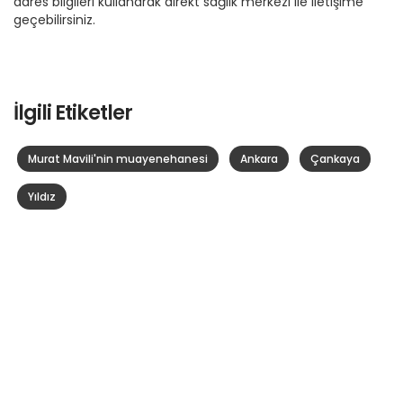
adres bilgileri kullanarak direkt sağlık merkezi ile iletişime
geçebilirsiniz.
İlgili Etiketler
Murat Mavili'nin muayenehanesi
Ankara
Çankaya
Yıldız