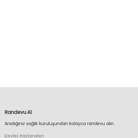
Randevu Al
Aradığınız sağlık kuruluşundan kolayca randevu alın.
Devlet Hastaneleri