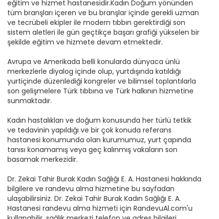
eğitim ve hizmet hastanesidir.Kadın Doğum yönünden
tüm branşları içeren ve bu branşlar içinde gerekli uzman
ve tecrübeli ekipler ile modern tıbbın gerektirdiği son
sistem aletleri ile gün geçtikçe başarı grafiği yükselen bir
şekilde eğitim ve hizmete devam etmektedir.
Avrupa ve Amerikada belli konularda dünyaca ünlü
merkezlerle diyalog içinde olup, yurtdışında katıldığı
yurtiçinde düzenlediği kongreler ve bilimsel toplantılarla
son gelişmelere Türk tıbbına ve Türk halkının hizmetine
sunmaktadır.
Kadın hastalıkları ve doğum konusunda her türlü tetkik
ve tedavinin yapıldığı ve bir çok konuda referans
hastanesi konumunda olan kurumumuz, yurt çapında
tanısı konamamış veya geç kalınmış vakaların son
basamak merkezidir.
Dr. Zekai Tahir Burak Kadın Sağlığı E. A. Hastanesi hakkında
bilgilere ve randevu alma hizmetine bu sayfadan
ulaşabilirsiniz. Dr. Zekai Tahir Burak Kadın Sağlığı E. A.
Hastanesi randevu alma hizmeti için RandevuAl.com'u
kullanabilir, sağlık merkezi telefon ve adres bilgileri