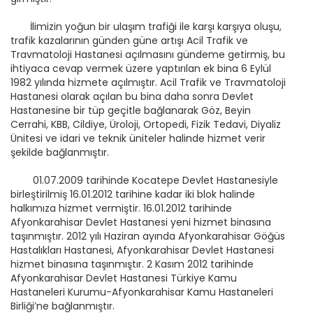
İlimizin yoğun bir ulaşım trafiği ile karşı karşıya oluşu,
trafik kazalarının günden güne artışı Acil Trafik ve
Travmatoloji Hastanesi açılmasını gündeme getirmiş, bu
ihtiyaca cevap vermek üzere yaptırılan ek bina 6 Eylül
1982 yılında hizmete açılmıştır. Acil Trafik ve Travmatoloji
Hastanesi olarak açılan bu bina daha sonra Devlet
Hastanesine bir tüp geçitle bağlanarak Göz, Beyin
Cerrahi, KBB, Cildiye, Üroloji, Ortopedi, Fizik Tedavi, Diyaliz
Ünitesi ve idari ve teknik üniteler halinde hizmet verir
şekilde bağlanmıştır.
01.07.2009 tarihinde Kocatepe Devlet Hastanesiyle
birleştirilmiş 16.01.2012 tarihine kadar iki blok halinde
halkımıza hizmet vermiştir. 16.01.2012 tarihinde
Afyonkarahisar Devlet Hastanesi yeni hizmet binasına
taşınmıştır. 2012 yılı Haziran ayında Afyonkarahisar Göğüs
Hastalıkları Hastanesi, Afyonkarahisar Devlet Hastanesi
hizmet binasına taşınmıştır. 2 Kasım 2012 tarihinde
Afyonkarahisar Devlet Hastanesi Türkiye Kamu
Hastaneleri Kurumu-Afyonkarahisar Kamu Hastaneleri
Birliği’ne bağlanmıştır.