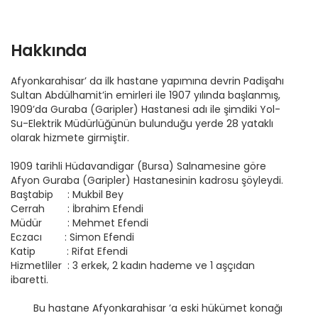
Hakkında
Afyonkarahisar’ da ilk hastane yapımına devrin Padişahı
Sultan Abdülhamit’in emirleri ile 1907 yılında başlanmış,
1909’da Guraba (Garipler) Hastanesi adı ile şimdiki Yol-
Su-Elektrik Müdürlüğünün bulunduğu yerde 28 yataklı
olarak hizmete girmiştir.
1909 tarihli Hüdavandigar (Bursa) Salnamesine göre
Afyon Guraba (Garipler) Hastanesinin kadrosu şöyleydi.
Baştabip : Mukbil Bey
Cerrah : İbrahim Efendi
Müdür : Mehmet Efendi
Eczacı : Simon Efendi
Katip : Rifat Efendi
Hizmetliler : 3 erkek, 2 kadın hademe ve 1 aşçıdan
ibaretti.
Bu hastane Afyonkarahisar ’a eski hükümet konağı