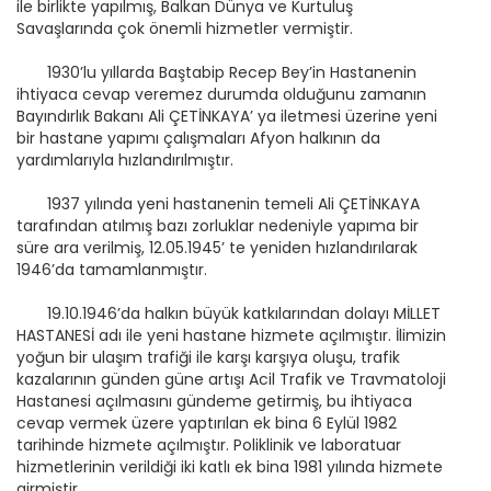
ile birlikte yapılmış, Balkan Dünya ve Kurtuluş
Savaşlarında çok önemli hizmetler vermiştir.
1930’lu yıllarda Baştabip Recep Bey’in Hastanenin
ihtiyaca cevap veremez durumda olduğunu zamanın
Bayındırlık Bakanı Ali ÇETİNKAYA’ ya iletmesi üzerine yeni
bir hastane yapımı çalışmaları Afyon halkının da
yardımlarıyla hızlandırılmıştır.
1937 yılında yeni hastanenin temeli Ali ÇETİNKAYA
tarafından atılmış bazı zorluklar nedeniyle yapıma bir
süre ara verilmiş, 12.05.1945’ te yeniden hızlandırılarak
1946’da tamamlanmıştır.
19.10.1946’da halkın büyük katkılarından dolayı MİLLET
HASTANESİ adı ile yeni hastane hizmete açılmıştır. İlimizin
yoğun bir ulaşım trafiği ile karşı karşıya oluşu, trafik
kazalarının günden güne artışı Acil Trafik ve Travmatoloji
Hastanesi açılmasını gündeme getirmiş, bu ihtiyaca
cevap vermek üzere yaptırılan ek bina 6 Eylül 1982
tarihinde hizmete açılmıştır. Poliklinik ve laboratuar
hizmetlerinin verildiği iki katlı ek bina 1981 yılında hizmete
girmiştir.